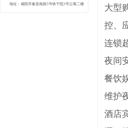
地址：咸阳市秦皇南路5号铁干院3号公寓二楼
大型
控、
连锁
夜间
餐饮
维护
酒店