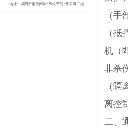
地址：咸阳市秦皇南路5号铁干院3号公寓二楼
（手
（抵
机（
非杀
（隔
离控
二、