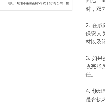
间后，
地址：咸阳市秦皇南路5号铁干院3号公寓二楼
时，双
2. 
保安人
材以及
3. 
收完毕
任。
4. 
是否损