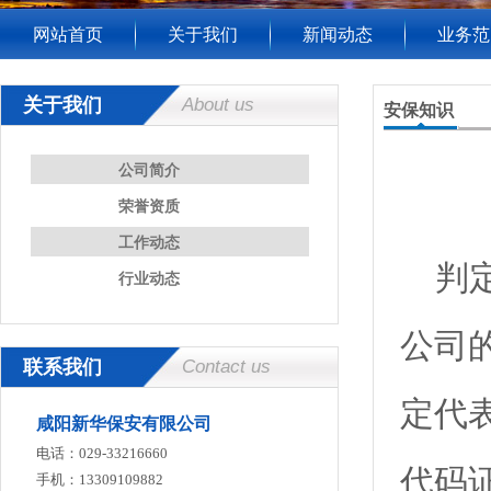
网站首页
关于我们
新闻动态
业务范
关于我们
About us
安保知识
公司简介
荣誉资质
工作动态
判定
行业动态
公司
联系我们
Contact us
定代
咸阳新华保安有限公司
电话：029-33216660
代码
手机：13309109882