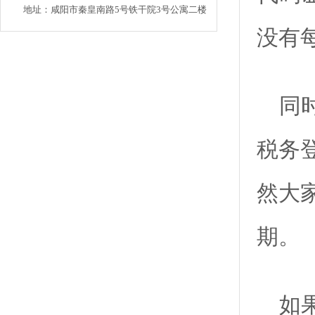
地址：咸阳市秦皇南路5号铁干院3号公寓二楼
没有
同时
税务
然大
期。
如果