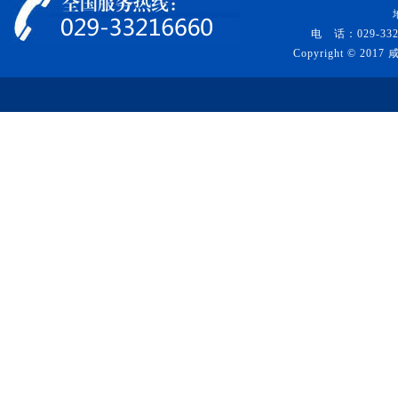
电 话：029-332
Copyright © 20