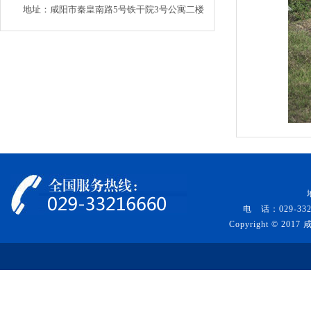
地址：咸阳市秦皇南路5号铁干院3号公寓二楼
电 话：029-332
Copyright © 20